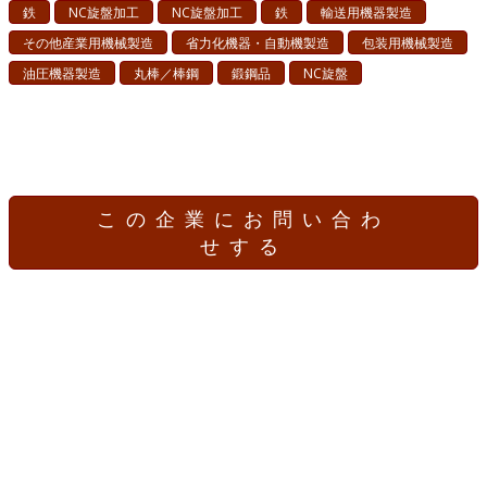
鉄
NC旋盤加工
NC旋盤加工
鉄
輸送用機器製造
その他産業用機械製造
省力化機器・自動機製造
包装用機械製造
油圧機器製造
丸棒／棒鋼
鍛鋼品
NC旋盤
この企業にお問い合わ
せする