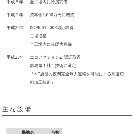
平成５年
全工場内に冷房完備
平成７年
資本金1,000万円に増資
平成20年
ISO9001:2008認証取得
工場増築
全工場内に冷暖房完備
平成23年
エコアクション21認証取得
群馬県１社１技術に選定
「NC旋盤の夜間完全無人運転を可能にする高度切
削加工技術」
主な設備
機械名
台数