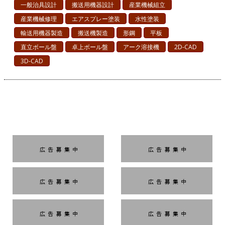
一般治具設計
搬送用機器設計
産業機械組立
産業機械修理
エアスプレー塗装
水性塗装
輸送用機器製造
搬送機製造
形鋼
平板
直立ボール盤
卓上ボール盤
アーク溶接機
2D-CAD
3D-CAD