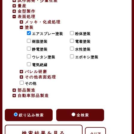
試作開発・少量生産
量産
金型製作
表面処理
メッキ・化成処理
塗装
エアスプレー塗装
粉体塗装
樹脂塗装
電着塗装
静電塗装
水性塗装
ウレタン塗装
エポキシ塗装
電気絶縁
バレル研磨
その他表面処理
その他
部品製造
自動車部品製造
絞り込み検索
全検索
クリア