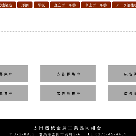
送機製造
形鋼
平板
直立ボール盤
卓上ボール盤
アーク溶接
太田機械金属工業協同組合
〒373-0853 群馬県太田市浜町3-6 TEL:0276-45-4401