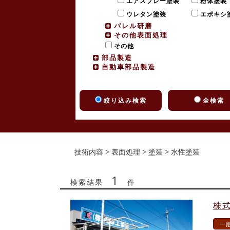
エアスプレー塗装
粉体塗
ウレタン塗装
エポキシ
バレル研磨
その他表面処理
その他
部品製造
自動車部品製造
絞り込み検索
全検索
技術内容 > 表面処理 > 塗装 > 水性塗装
1
検索結果
件
株式
一