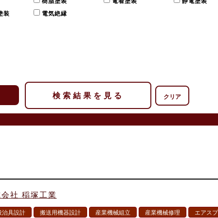
装
樹脂塗装
電着塗装
静電塗装
塗装
電気絶縁
クリア
会社 稲塚工業
般治具設計
搬送用機器設計
産業機械組立
産業機械修理
エアスプ