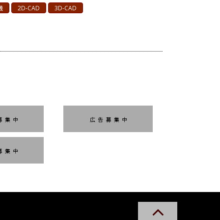
機
2D-CAD
3D-CAD