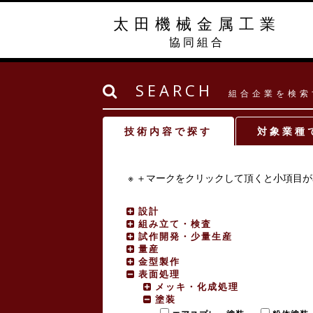
太田機械金属工業
協同組合
SEARCH
組合企業を検索
技術内容で探す
対象業種
※ ＋マークをクリックして頂くと小項目
設計
組み立て・検査
試作開発・少量生産
量産
金型製作
表面処理
メッキ・化成処理
塗装