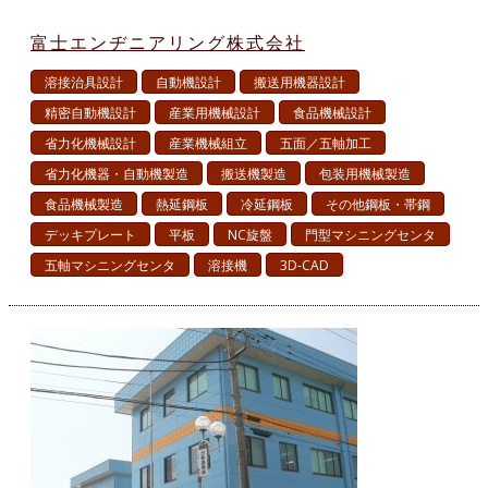
富士エンヂニアリング株式会社
溶接治具設計
自動機設計
搬送用機器設計
精密自動機設計
産業用機械設計
食品機械設計
省力化機械設計
産業機械組立
五面／五軸加工
省力化機器・自動機製造
搬送機製造
包装用機械製造
食品機械製造
熱延鋼板
冷延鋼板
その他鋼板・帯鋼
デッキプレート
平板
NC旋盤
門型マシニングセンタ
五軸マシニングセンタ
溶接機
3D-CAD