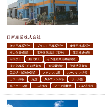
日新産業株式会社
搬送用機器設計
プラント用機器設計
産業用機械設計
省力化機械設計
電子回路設計（電子）
産業機械修理
溶接加工
曲げ加工
その他産業用機械製造
省力化機器・自動機製造
搬送機製造
塗装機器製造
工業炉・試験炉製造
ステンレス鋼
ステンレス鋼管
カラー鋼板
角波
ガルファン鋼板
ボール盤
卓上ボール盤
TIG溶接機
アーク溶接機
CO2溶接機