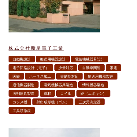
株式会社新星電子工業
自動機設計
搬送用機器設計
電気機械器具設計
電子回路設計（電子）
少量対応
自動車関連
家電
医療
ハーネス加工
短納期対応
輸送用機器製造
通信機器製造
電気機械器具製造
情報機器製造
照明器具製造
線材
コイル
EP（エポキシ）
カシメ機
射出成形機（ゴム）
三次元測定器
工具顕微鏡