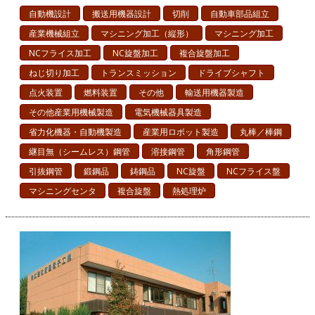
自動機設計
搬送用機器設計
切削
自動車部品組立
産業機械組立
マシニング加工（縦形）
マシニング加工
NCフライス加工
NC旋盤加工
複合旋盤加工
ねじ切り加工
トランスミッション
ドライブシャフト
点火装置
燃料装置
その他
輸送用機器製造
その他産業用機械製造
電気機械器具製造
省力化機器・自動機製造
産業用ロボット製造
丸棒／棒鋼
継目無（シームレス）鋼管
溶接鋼管
角形鋼管
引抜鋼管
鍛鋼品
鋳鋼品
NC旋盤
NCフライス盤
マシニングセンタ
複合旋盤
熱処理炉