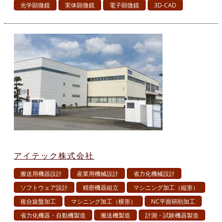
光学顕微鏡
実体顕微鏡
電子顕微鏡
3D-CAD
アイテック株式会社
搬送用機器設計
産業用機械設計
省力化機械設計
ソフトウェア設計
精密機器組立
マシニング加工（縦形）
複合旋盤加工
マシニング加工（横形）
NC平面研削加工
省力化機器・自動機製造
搬送機製造
計測・試験機器製造