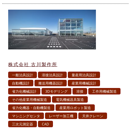
株式会社 古川製作所
一般治具設計
溶接治具設計
量産用治具設計
自動機設計
搬送用機器設計
産業用機械設計
省力化機械設計
3Dモデリング
溶接
工作用機械製造
その他産業用機械製造
電気機械器具製造
省力化機器・自動機製造
産業用ロボット製造
マシニングセンタ
レーザー加工機
天井クレーン
三次元測定器
CAD