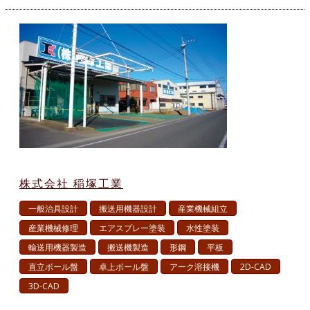
株式会社 稲塚工業
一般治具設計
搬送用機器設計
産業機械組立
産業機械修理
エアスプレー塗装
水性塗装
輸送用機器製造
搬送機製造
形鋼
平板
直立ボール盤
卓上ボール盤
アーク溶接機
2D-CAD
3D-CAD