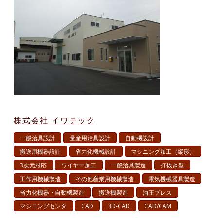
株式会社 イワテック
一般治具設計
量産用治具設計
自動機設計
搬送用機器設計
省力化機械設計
マシニング加工（縦形）
3次元対応
ワイヤー加工
一般治具製造
打抜き型
工作用機械製造
その他産業用機械製造
電気機械器具製造
省力化機器・自動機製造
搬送機製造
油圧プレス
マシニングセンタ
CAD
3D-CAD
CAD/CAM