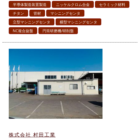
半導体製造装置製造
ニッケルクロム合金
セラミック材料
チタン
管材
マシニングセンタ
立型マシニングセンタ
横型マシニングセンタ
NC複合旋盤
円筒研磨機/研削盤
株式会社 村田工業