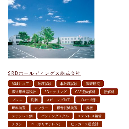
SRDホールディングス株式会社
試験片加工
破壊試験
非破壊試験
調査研究
搬送用機器設計
3Dモデリング
CAE流体解析
熱解析
プレス
樹脂
スピニング加工
ブロー成形
燃料装置
マフラー
騒音低減装置
厚板
ステンレス鋼
パンチングメタル
ステンレス鋼管
チタン
PE（ポリエチレン）
ビッカース硬度計