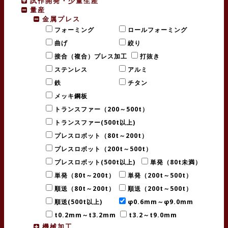
試作開発・少量生産
量産
金属プレス
フォーミング
ロールフォーミング
曲げ
絞り
接合（複合）プレス加工
打抜き
ステンレス
アルミ
鉄
チタン
メッキ鋼板
トランスファー（200～500t）
トランスファー(500t以上)
プレスロボット（80t～200t）
プレスロボット（200t～500t）
プレスロボット(500t以上)
単発（80t未満）
単発（80t～200t）
単発（200t～500t）
順送（80t～200t）
順送（200t～500t）
順送(500t以上)
φ0.6mm～φ9.0mm
t0.2mm～t3.2mm
t3.2～t9.0mm
機械加工