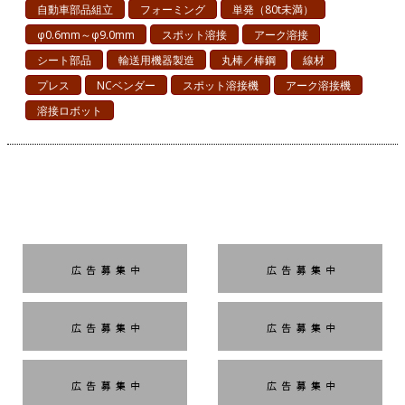
自動車部品組立
フォーミング
単発（80t未満）
φ0.6mm～φ9.0mm
スポット溶接
アーク溶接
シート部品
輸送用機器製造
丸棒／棒鋼
線材
プレス
NCベンダー
スポット溶接機
アーク溶接機
溶接ロボット