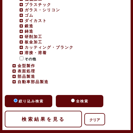
プラスチック
ガラス・シリコン
ゴム
ダイカスト
鍛造
鋳造
研削加工
板金加工
カッティング・ブランク
溶接・溶着
その他
金型製作
表面処理
部品製造
自動車部品製造
絞り込み検索
全検索
クリア